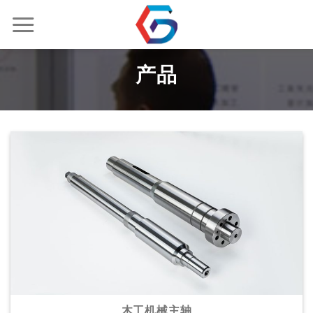
跳
到
内
容
产品
木工机械主轴